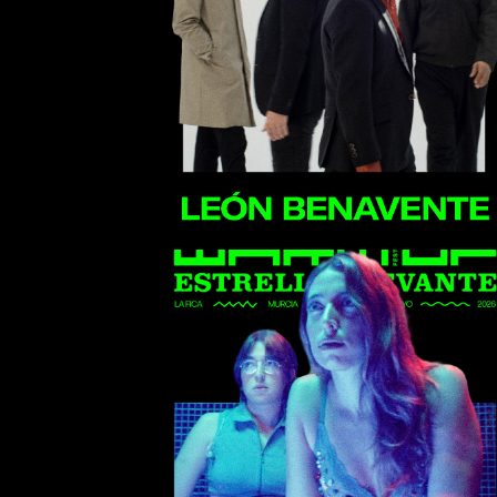
León Benavente
Repion