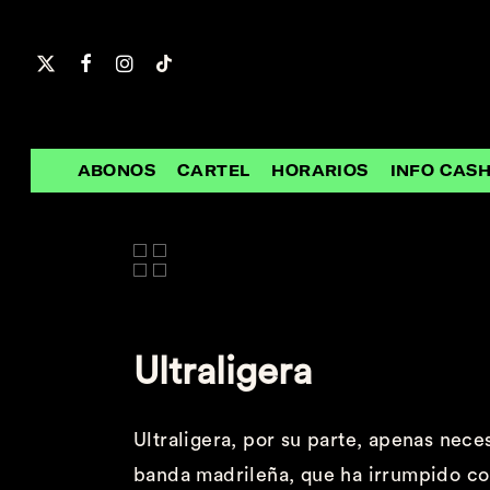
Skip
to
main
content
ABONOS
CARTEL
HORARIOS
INFO CAS
Ultraligera
Ultraligera
, por su parte, apenas nece
banda madrileña, que ha irrumpido co