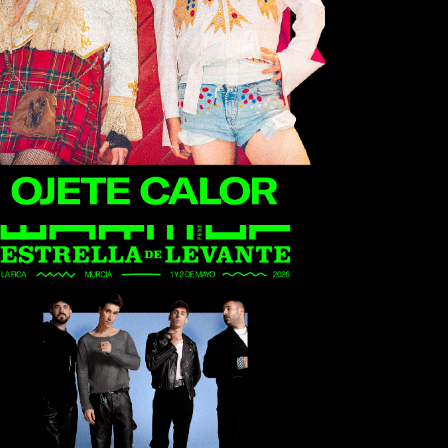
Ojete Calor
Veintiuno