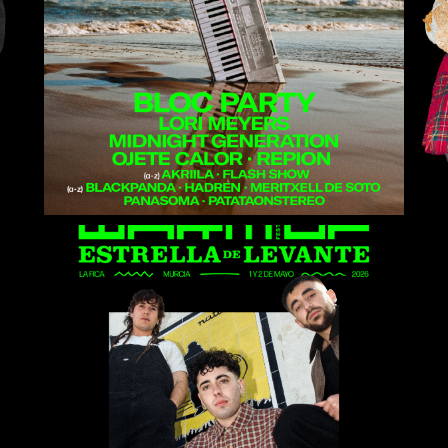
Midnight Generation
Sanguijuelas del
Guadiana