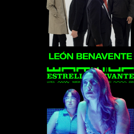
León Benavente
Repion