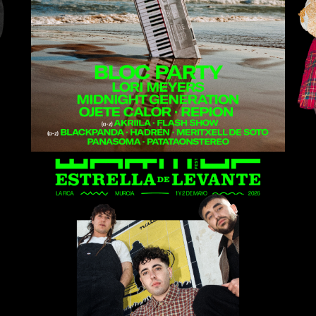
Midnight Generation
Sanguijuelas del
Guadiana