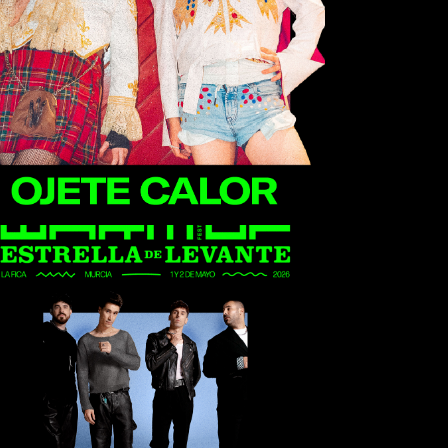
Ojete Calor
Veintiuno