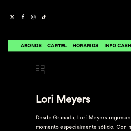
Skip
to
main
content
ABONOS
CARTEL
HORARIOS
INFO CAS
Lori
Meyers
Desde Granada,
Lori Meyers
regresan
momento
especialmente sólido
.
Con
m