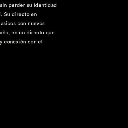
 sin perder su identidad
l
. Su directo en
lásicos con nuev
os
 año
, en un directo que
y conexión con el