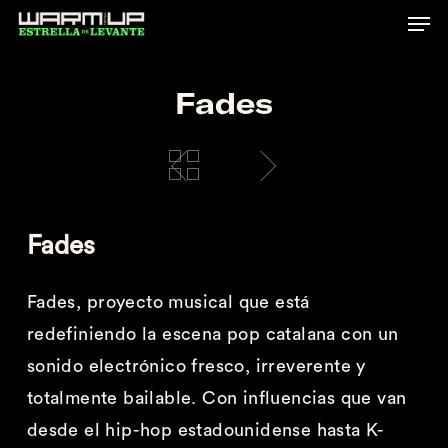
Skip
to
main
Fades
content
Fades
F
a
des
,
proyecto musical que está
redefiniendo la escena pop catalana con un
sonido electrónico fresco, irreverente y
totalmente bailable. Con influencias que van
desde el hip-hop estadounidense hasta K-