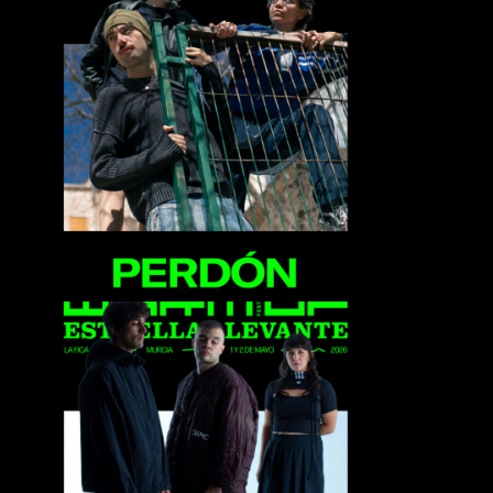
Perdón
VVV (Trippin You)