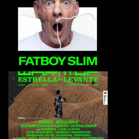
FatBoy Slim
James