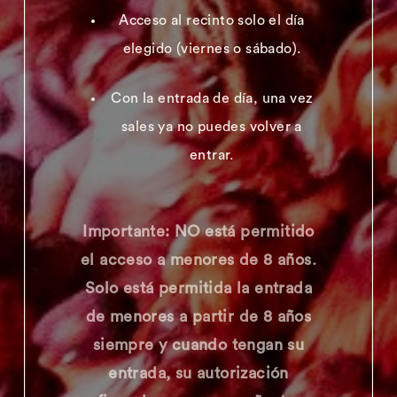
Acceso al recinto solo el día
elegido (viernes o sábado).
Con la entrada de día, una vez
sales ya no puedes volver a
entrar.
Importante: NO está permitido
el acceso a menores de 8 años.
Solo está permitida la entrada
de menores a partir de 8 años
siempre y cuando tengan su
entrada, su autorización