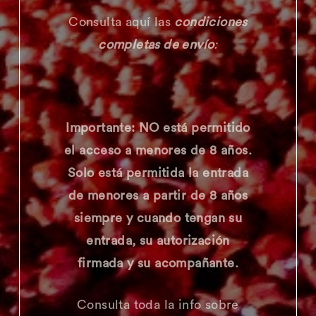
Consulta aquí las
condiciones
completas de envío
:
Importante: NO está permitido
el acceso a menores de 8 años.
Solo está permitida la entrada
de menores a partir de 8 años
siempre y cuando tengan su
entrada, su autorización
firmada y su acompañante.
Consulta toda la info sobre