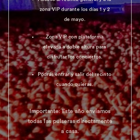
zona VIP durante los días 1 y 2
de mayo.
Zona VIP con plataforma
elevada a doble altura para
disfrutar los conciertos.
Podrás entrar y salir del recinto
cuando quieras.
Importante
:
Este año enviamos
todas las pulseras directamente
a casa.