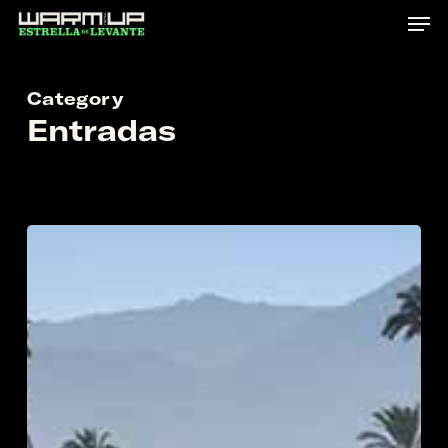
Skip
to
main
Category
content
Entradas