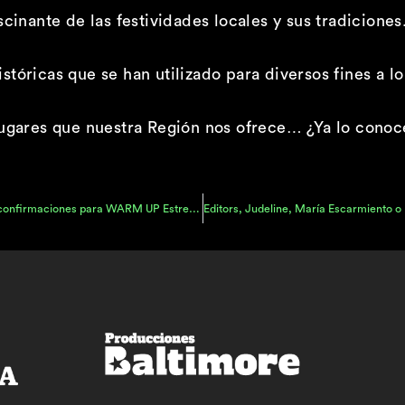
cinante de las festividades locales y sus tradiciones
tóricas que se han utilizado para diversos fines a lo 
 lugares que nuestra Región nos ofrece… ¿Ya lo cono
The Blaze, French 79, Sidonie, Ginebras… ¡ocho nuevas confirmaciones para WARM UP Estrella de Levante 2024!