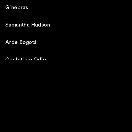
Ginebras
Samantha Hudson
Arde Bogotá
Confeti de Odio
Maren
Mavica
¡y más por confirmar!