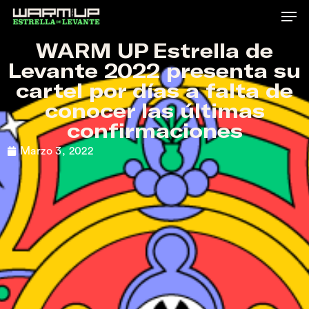
Skip
to
WARM UP Estrella de
main
Levante 2022 presenta su
content
cartel por días a falta de
conocer las últimas
confirmaciones
Marzo 3, 2022