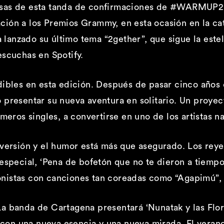
esas de esta tanda de confirmaciones de #WARMUP20
ción a los Premios Grammy, en esta ocasión en la c
lanzado su último tema “
2gether
”, que sigue la este
escuchas en Spotify.
ibles en esta edición. Después de pasar cinco años
presentar su nueva aventura en solitario. Un proyect
imeros singles, a convertirse en uno de los artistas 
iversión y el humor está más que asegurado. Los rey
 especial, ‘Pena de bofetón que no te dieron a tiemp
agonistas con canciones tan coreadas como “Agapimú”, 
a banda de Cartagena presentará ‘Nunatak y las Flore
o con una nueva esencia y una nueva mirada. El veran