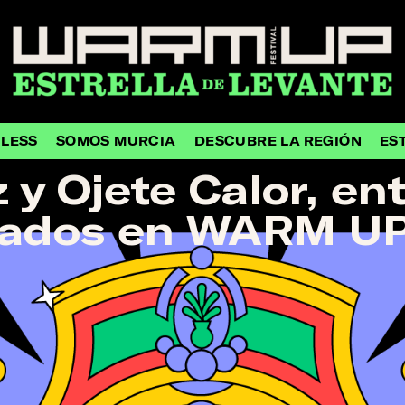
HLESS
SOMOS MURCIA
DESCUBRE LA REGIÓN
ES
 y Ojete Calor, en
ados en WARM UP 