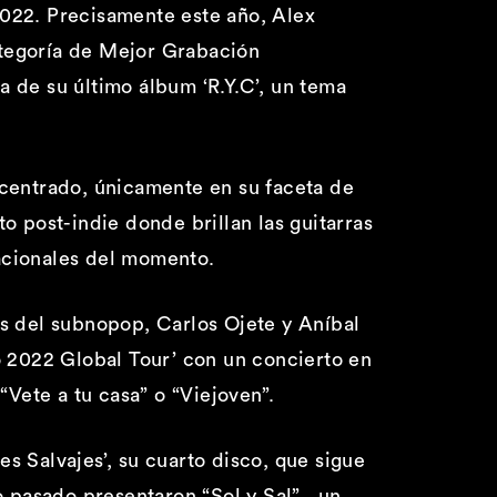
22. Precisamente este año, Alex
ategoría de Mejor Grabación
la de su último álbum ‘R.Y.C’, un tema
 centrado, únicamente en su faceta de
o post-indie donde brillan las guitarras
nacionales del momento.
es del subnopop, Carlos Ojete y Aníbal
o 2022 Global Tour’ con un concierto en
“Vete a tu casa” o “Viejoven”.
s Salvajes’, su cuarto disco, que sigue
o pasado presentaron “Sol y Sal” , un