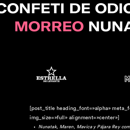
[post_title heading_font=»alpha» meta_
img_size=»full» alignment=»center»]
Nunatak, Maren, Mavica y Pájara Rey compl