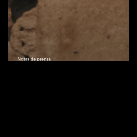
Notas de prensa
Los horarios de WARM UP
Estrella de Levante 2026 ya
están aquí: cuatro escenarios
y dos días para recorrer el
festival al completo