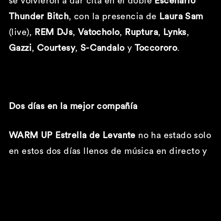
se volvieron a dar cita en el doble
Escenario
Thunder Bitch
, con la presencia de
Laura Sam
(live),
REM DJs
,
Vatocholo
,
Ruptura
,
Lynks
,
Gazzi
,
Courtesy
,
S-Candalo
y
Toccororo
.
Dos días en la mejor compañía
WARM UP Estrella de Levante
no ha estado solo
en estos dos días llenos de música en directo y
buen ambiente. Grupo Marmo ha estado
presente como concesionario oficial un año más
y ha puesto la elegancia con uno de sus coches
recibiendo a los asistentes a la entrada del