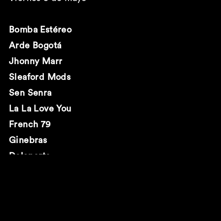
Bomba Estéreo
Arde Bogotá
Jhonny Marr
Sleaford Mods
Sen Senra
La La Love You
French 79
Ginebras
Delaporte
Rusowsky
Kiddy Smile
La Paloma
Mujeres