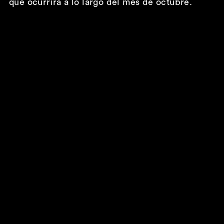
que ocurrirá a lo largo del mes de octubre.
1.001 Sabores – Región de Murcia’ se convierte en partner gastro de WARM UP Days con gran protagonismo de los productos murcianos en su zona de restauración