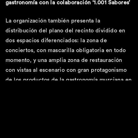
gastronomía con la colaboración ‘1.001 Sabores’
La organización también presenta la
distribución del plano del recinto dividido en
dos espacios diferenciados: la zona de
conciertos, con mascarilla obligatoria en todo
momento, y una amplia zona de restauración
con vistas al escenario con gran protagonismo
de los productos de la gastronomía murciana en
el que los usuarios podrán consumir tanto
comida como bebida.
Esta zona gastronómica, distribuida con mesas y
sillas -manteniendo siempre la distancia de
seguridad entre asistentes- contará también con