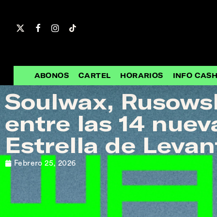
Skip
to
main
content
ABONOS
CARTEL
HORARIOS
INFO CAS
Soulwax, Rusowsk
entre las 14 nue
Estrella de Leva
Febrero 25, 2026