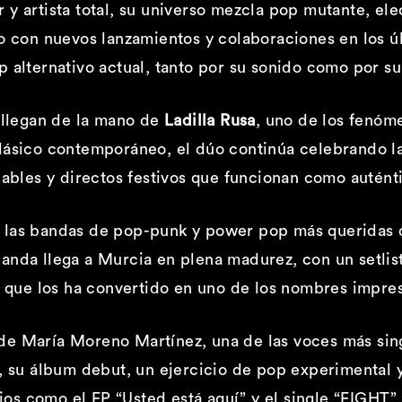
y artista total, su universo mezcla pop mutante, ele
so con nuevos lanzamientos y colaboraciones en los 
 alternativo actual, tanto por su sonido como por su 
p llegan de la mano de
Ladilla Rusa
, uno de los fenóm
ásico contemporáneo, el dúo continúa celebrando la i
les y directos festivos que funcionan como auténti
e las bandas de pop-punk y power pop más queridas d
la banda llega a Murcia en plena madurez, con un setl
o que los ha convertido en uno de los nombres impres
de María Moreno Martínez, una de las voces más sin
”, su álbum debut, un ejercicio de pop experimental 
bajos como el EP “Usted está aquí” y el single “FIGHT