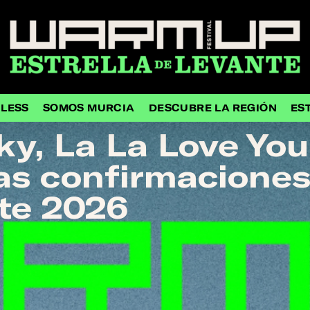
HLESS
SOMOS MURCIA
DESCUBRE LA REGIÓN
ES
y, La La Love You,
vas confirmacion
nte 2026