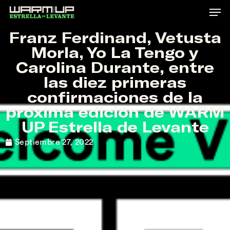
Skip
to
Franz Ferdinand, Vetusta
main
Morla, Yo La Tengo y
content
Carolina Durante, entre
las diez primeras
confirmaciones de la
próxima edición de WARM
UP Estrella de Levante
Septiembre 27, 2022