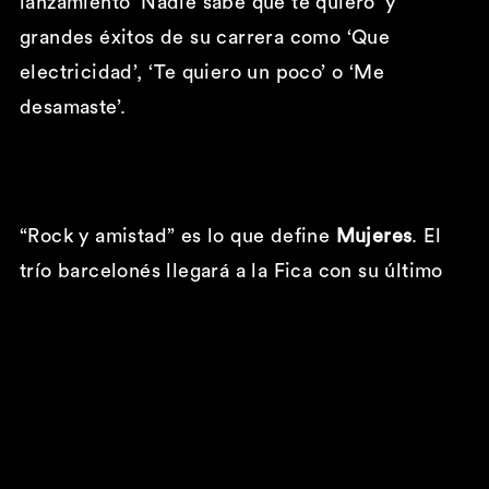
lanzamiento ‘Nadie sabe que te quiero’ y
grandes éxitos de su carrera
como ‘Que
electricidad’, ‘Te quiero un poco’ o ‘Me
desamaste’.
“Rock y amistad” es lo que define
Mujeres
. El
trío barcelonés llegará a la Fica con su último
álbum EP que recopila cuatro canciones con
cuatro bandas nacionales siguiendo su mantra
“es mejor con gente”. Estos tres amigos del
rock, lo analógico y la diversión, harán sonar los
acordes de canciones como ‘Tú y yo’ o ‘Siempre
eterno’ que pondrá al público de la Fica a los