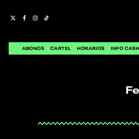
Skip
to
main
content
ABONOS
CARTEL
HORARIOS
INFO CAS
Fe