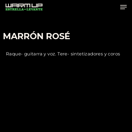
Skip
to
main
content
MARRÓN ROSÉ
Raque- guitarra y voz. Tere- sintetizadores y coros