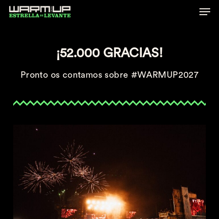
Skip
to
main
¡52.000 GRACIAS!
content
Pronto os contamos sobre #WARMUP2027